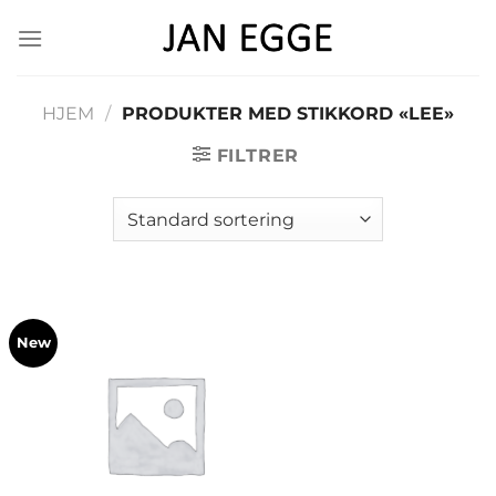
Skip
to
content
HJEM
/
PRODUKTER MED STIKKORD «LEE»
FILTRER
New